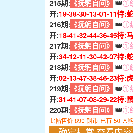
215期:
《抚躬自问》
👑
①
开:
19-38-30-13-01-11特:
216期:
《抚躬自问》
👑
①
开:
18-41-32-44-36-45特:
217期:
《抚躬自问》
👑
①
开:
34-12-11-30-42-07特:
218期:
《抚躬自问》
👑
①
开:
02-13-47-38-46-23特:
219期:
《抚躬自问》
👑
①
开:
31-41-07-08-29-22特:
220期:
《抚躬自问》
👑
①
此帖售价 899 铜币,已有 50 人