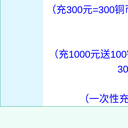
（充300元=300
（充1000元送10
3
（一次性充1000