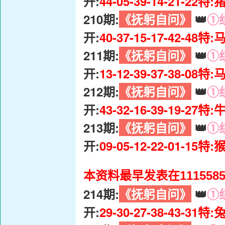
开:
44-05-39-14-21-22特:
210期:
《抚躬自问》
👑
①
开:
40-37-15-17-42-48特:
211期:
《抚躬自问》
👑
①
开:
13-12-39-37-38-08特:
212期:
《抚躬自问》
👑
①
开:
43-32-16-39-19-27特:
213期:
《抚躬自问》
👑
①
开:
09-05-12-22-01-15特:
本资料最早发表在111558
214期:
《抚躬自问》
👑
①
开:
29-30-27-38-43-31特: