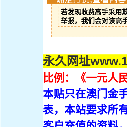
若发现收费高手采用
举报，我们会对该高手
永久网址www.1
比例：《一元人
本贴只在澳门金手指
表，本站要求所有
客户充值的资料，