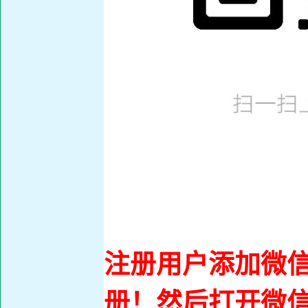
注册用户添加微
册！然后打开微