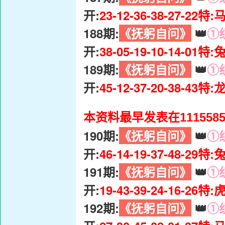
开:
23-12-36-38-27-22特:
188期:
《抚躬自问》
👑
①
开:
38-05-19-10-14-01特:
189期:
《抚躬自问》
👑
①
开:
45-12-37-20-38-43特:
本资料最早发表在111558
190期:
《抚躬自问》
👑
①
开:
46-14-19-37-48-29特:
191期:
《抚躬自问》
👑
①
开:
19-43-39-24-16-26特:
192期:
《抚躬自问》
👑
①