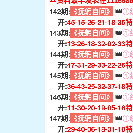
本资料最早发表在111558
142期:
《抚躬自问》
👑
①
开:
45-15-26-21-18-35
143期:
《抚躬自问》
👑
①
开:
13-26-18-32-02-33
144期:
《抚躬自问》
👑
①
开:
47-31-29-33-22-26
145期:
《抚躬自问》
👑
①
开:
36-43-25-32-37-18
146期:
《抚躬自问》
👑
①
开:
11-30-20-19-05-16
147期:
《抚躬自问》
👑
①
开:
29-40-06-18-31-10