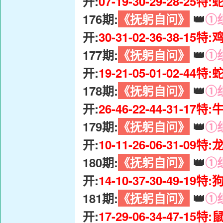
开:
07-19-30-29-28-25特:
176期:
《抚躬自问》
👑
①
开:
30-31-02-36-38-15特:
177期:
《抚躬自问》
👑
①
开:
19-21-05-01-02-44特:
178期:
《抚躬自问》
👑
①
开:
26-46-22-44-31-17特:
179期:
《抚躬自问》
👑
①
开:
10-11-26-06-31-09特:
180期:
《抚躬自问》
👑
①
开:
14-10-37-30-49-19特:
181期:
《抚躬自问》
👑
①
开:
17-29-06-34-47-15特: