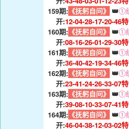
开:
43-48-03-01-12-23
159期:
《抚躬自问》
👑
①
开:
12-04-28-17-20-46
160期:
《抚躬自问》
👑
①
开:
08-16-26-01-29-30
161期:
《抚躬自问》
👑
①
开:
36-40-42-19-34-46
162期:
《抚躬自问》
👑
①
开:
23-41-24-26-33-07
163期:
《抚躬自问》
👑
①
开:
39-08-10-33-07-41
164期:
《抚躬自问》
👑
①
开:
46-04-38-12-03-02