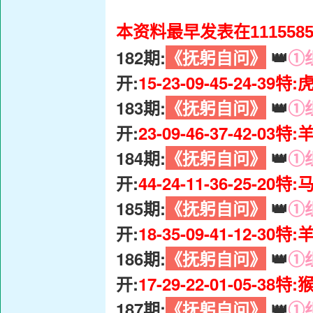
本资料最早发表在111558
182期:
《抚躬自问》
👑
①
开:
15-23-09-45-24-39特:
183期:
《抚躬自问》
👑
①
开:
23-09-46-37-42-03特:
184期:
《抚躬自问》
👑
①
开:
44-24-11-36-25-20特:
185期:
《抚躬自问》
👑
①
开:
18-35-09-41-12-30特:
186期:
《抚躬自问》
👑
①
开:
17-29-22-01-05-38特:
187期:
《抚躬自问》
👑
①